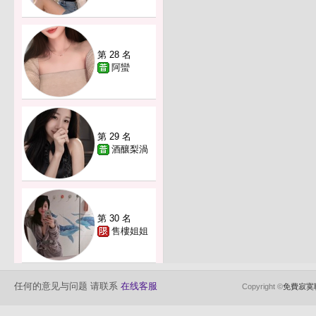
第 28 名
阿蠻
第 29 名
酒釀梨渦
第 30 名
售樓姐姐
任何的意见与问题 请联系
在线客服
Copyright ©
免費寂寞