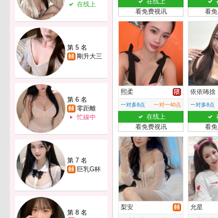
在线上
在线上
看免费视讯
看免
第 5 名
剛升大三
熙柔
依依咘捨
第 6 名
一对多8点
一对一40点
一对多8点
零距離
在线上
忙線中
看免费视讯
看免
第 7 名
巨乳G杯
梨安
允星
第 8 名