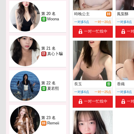
第 20 名
時晚公主
鳳梨酥
Moona
一对多5点
一对一20点
一对多8点
一对一忙线中
一
第 21 名
真心卜騙
第 22 名
長玉
香織
夏若熙
一对多6点
一对一25点
一对多8点
一对一忙线中
一
第 23 名
Remeii