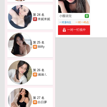
第 24 名
小饅頭兒
米妮米妮
一对多8点
一对一45点
一对一忙线中
第 25 名
Miffy
第 26 名
涵涵ㄦ
第 27 名
白日夢