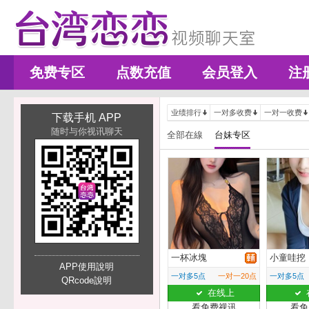
免费专区
点数充值
会员登入
注
业绩排行
一对多收费
一对一收费
下载手机 APP
随时与你视讯聊天
全部在線
台妹专区
一杯冰塊
小童哇挖
APP使用說明
一对多5点
一对一20点
一对多5点
QRcode說明
在线上
看免费视讯
看免