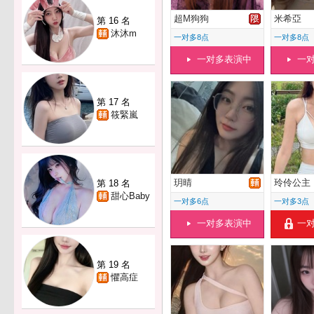
超M狗狗
米希亞
第 16 名
沐沐m
一对多8点
一对多8点
一对多表演中
一
第 17 名
筱緊嵐
玥晴
玲伶公主
第 18 名
甜心Baby
一对多6点
一对多3点
一对多表演中
一
第 19 名
懼高症