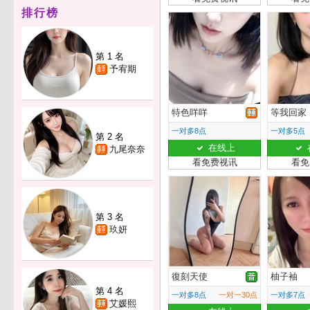
排行榜
第 1 名
予宥期
特色咩咩
等我回家
一对多8点
一对多5点
第 2 名
在线上
九尾奈奈
看免费视讯
看免
第 3 名
玖妍
復刻天使
柚子袖
第 4 名
一对多8点
一对一30点
一对多7点
艾媛熙