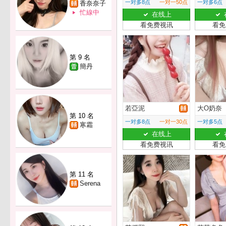
一对多8点
一对一50点
一对多6点
香奈奈子
忙線中
在线上
看免费视讯
看免
第 9 名
簡丹
若亞泥
大O奶奈
第 10 名
一对多8点
一对一30点
一对多5点
寒霜
在线上
看免费视讯
看免
第 11 名
Serena