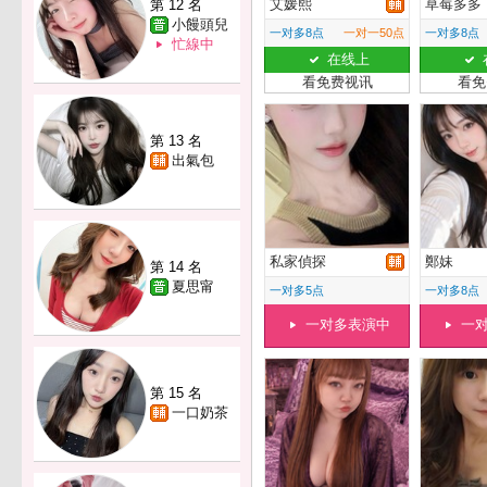
艾媛熙
草莓多多
第 12 名
小饅頭兒
一对多8点
一对一50点
一对多8点
忙線中
在线上
看免费视讯
看免
第 13 名
出氣包
私家偵探
鄭妹
第 14 名
夏思甯
一对多5点
一对多8点
一对多表演中
一
第 15 名
一口奶茶