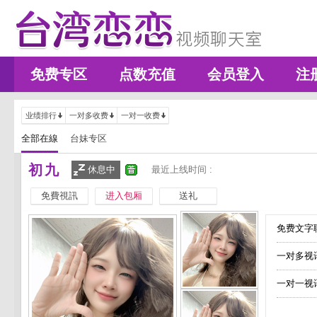
免费专区
点数充值
会员登入
注
业绩排行
一对多收费
一对一收费
全部在線
台妹专区
初九
休息中
最近上线时间 :
免費視訊
进入包厢
送礼
免费文字聊
一对多视
一对一视